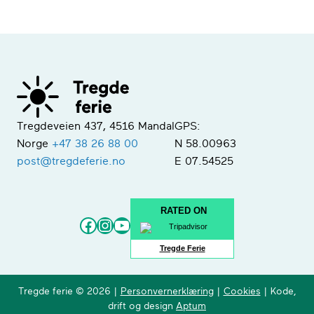
Tregdeveien 437, 4516 Mandal
GPS:
Norge
+47 38 26 88 00
N 58.00963
post@tregdeferie.no
E 07.54525
RATED ON
Facebook
Instagram
YouTube
Tregde Ferie
Tregde ferie © 2026 |
Personvernerklæring
|
Cookies
| Kode,
drift og design
Aptum