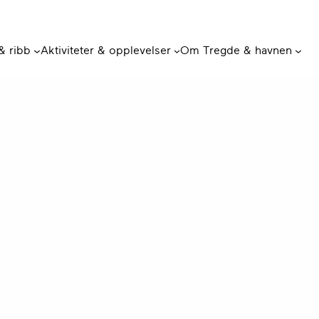
 & ribb
Aktiviteter & opplevelser
Om Tregde & havnen