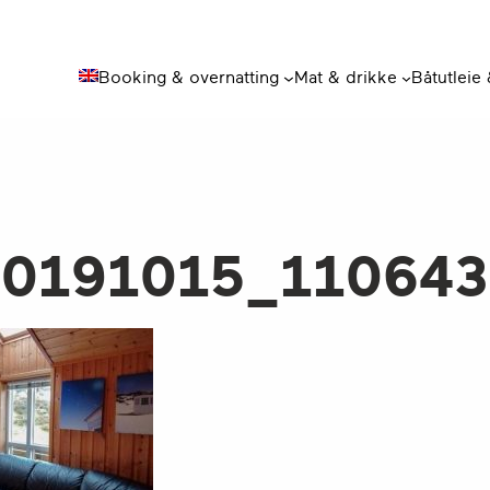
Booking & overnatting
Mat & drikke
Båtutleie
0191015_110643