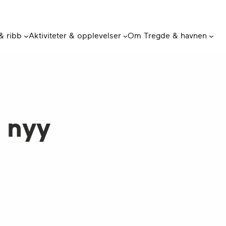
 & ribb
Aktiviteter & opplevelser
Om Tregde & havnen
 nyy