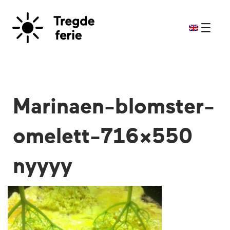
Marinaen-blomster-
omelett-716×550
nyyyy