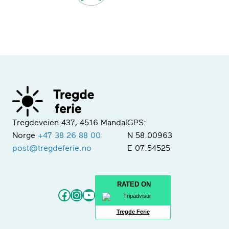
Tregdeveien 437, 4516 Mandal
GPS:
Norge
+47 38 26 88 00
N 58.00963
post@tregdeferie.no
E 07.54525
RATED ON
Facebook
Instagram
YouTube
Tregde Ferie