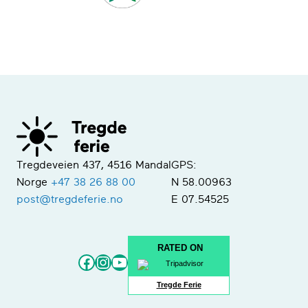
Tregdeveien 437, 4516 Mandal
GPS:
Norge
+47 38 26 88 00
N 58.00963
post@tregdeferie.no
E 07.54525
RATED ON
Facebook
Instagram
YouTube
Tregde Ferie