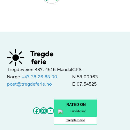
Tregdeveien 437, 4516 Mandal
GPS:
Norge
+47 38 26 88 00
N 58.00963
post@tregdeferie.no
E 07.54525
RATED ON
Facebook
Instagram
YouTube
Tregde Ferie