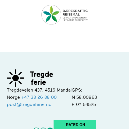
Tregdeveien 437, 4516 Mandal
GPS:
Norge
+47 38 26 88 00
N 58.00963
post@tregdeferie.no
E 07.54525
RATED ON