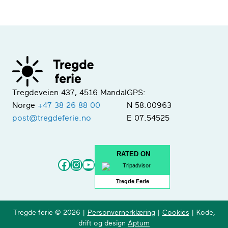
Tregdeveien 437, 4516 Mandal
GPS:
Norge
+47 38 26 88 00
N 58.00963
post@tregdeferie.no
E 07.54525
RATED ON
Facebook
Instagram
YouTube
Tregde Ferie
Tregde ferie © 2026 |
Personvernerklæring
|
Cookies
| Kode,
drift og design
Aptum