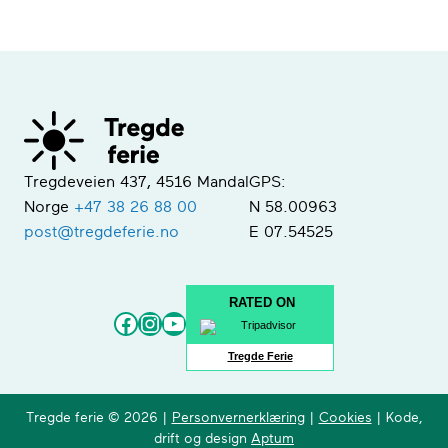
Tregdeveien 437, 4516 Mandal
GPS:
Norge
+47 38 26 88 00
N 58.00963
post@tregdeferie.no
E 07.54525
RATED ON
Facebook
Instagram
YouTube
Tregde Ferie
Tregde ferie © 2026 |
Personvernerklæring
|
Cookies
| Kode,
drift og design
Aptum