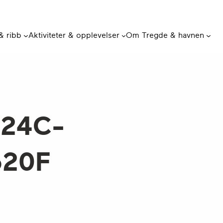
 & ribb
Aktiviteter & opplevelser
Om Tregde & havnen
B24C-
520F