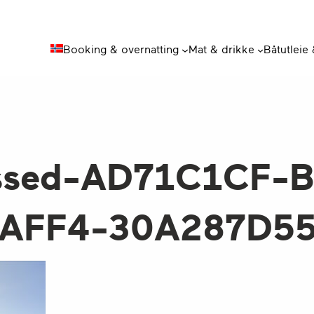
Booking & overnatting
Mat & drikke
Båtutleie
ssed-AD71C1CF-
-AFF4-30A287D5