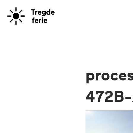
proce
472B