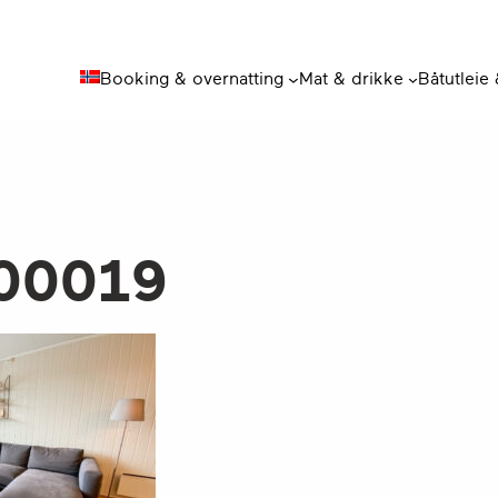
Booking & overnatting
Mat & drikke
Båtutleie
00019