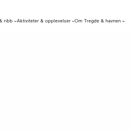
 & ribb
Aktiviteter & opplevelser
Om Tregde & havnen