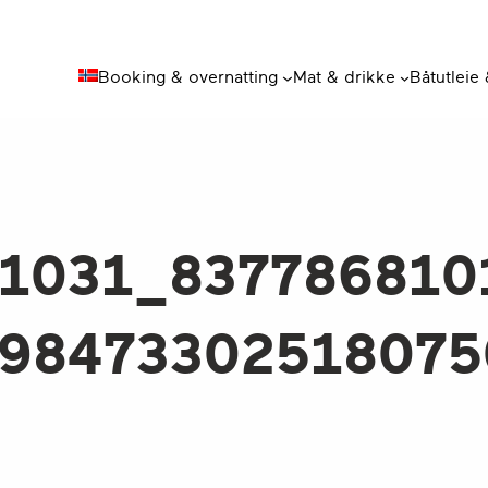
Booking & overnatting
Mat & drikke
Båtutleie
1031_837786810
98473302518075