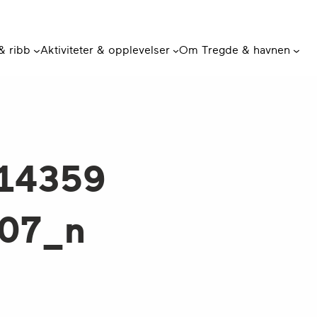
 & ribb
Aktiviteter & opplevelser
Om Tregde & havnen
14359
07_n