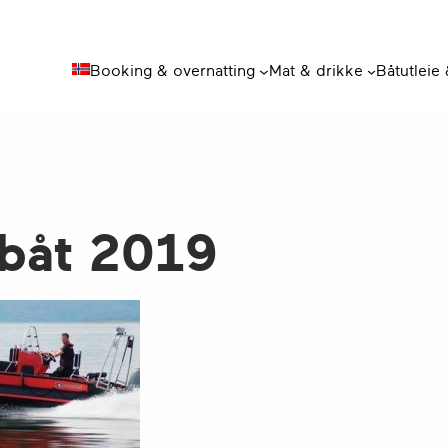
Booking & overnatting
Mat & drikke
Båtutleie
 båt 2019