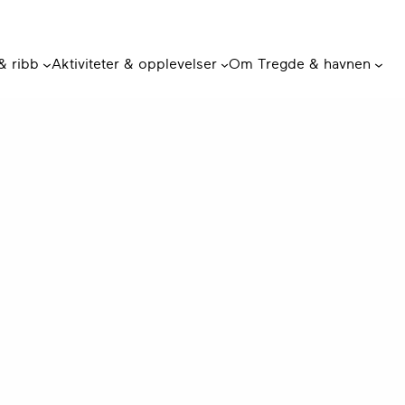
 & ribb
Aktiviteter & opplevelser
Om Tregde & havnen