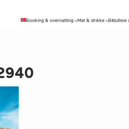
Booking & overnatting
Mat & drikke
Båtutleie
2940