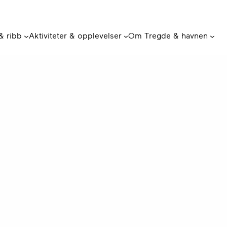
 & ribb
Aktiviteter & opplevelser
Om Tregde & havnen