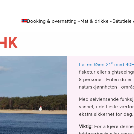
Booking & overnatting
Mat & drikke
Båtutleie
0HK
Lei en Øien 21″ med 40
fisketur eller sightseein
8 personer. Enten du er e
naturskjønnheten i områd
Med selvlensende funksjo
vannet, i de fleste værfo
ekstra sikkerhet for deg.
Viktig:
For å kjøre denne 
båtførerbevis eller være 