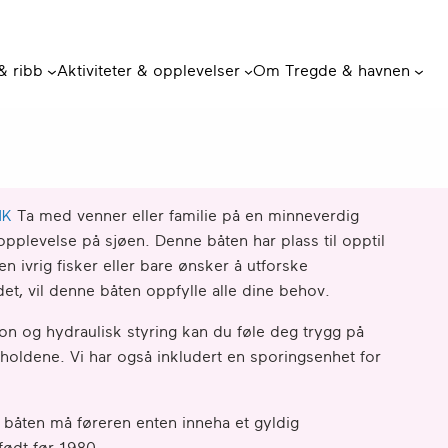
 & ribb
Aktiviteter & opplevelser
Om Tregde & havnen
HK
Ta med venner eller familie på en minneverdig
gopplevelse på sjøen. Denne båten har plass til opptil
n ivrig fisker eller bare ønsker å utforske
et, vil denne båten oppfylle alle dine behov.
n og hydraulisk styring kan du føle deg trygg på
rholdene. Vi har også inkludert en sporingsenhet for
båten må føreren enten inneha et gyldig
født før 1980.