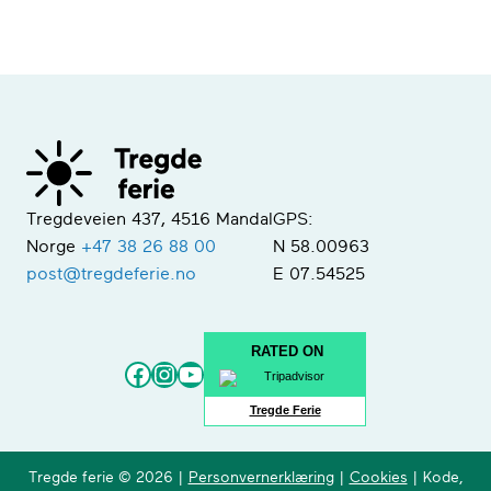
Tregdeveien 437, 4516 Mandal
GPS:
Norge
+47 38 26 88 00
N 58.00963
post@tregdeferie.no
E 07.54525
RATED ON
Facebook
Instagram
YouTube
Tregde Ferie
Tregde ferie © 2026 |
Personvernerklæring
|
Cookies
| Kode,