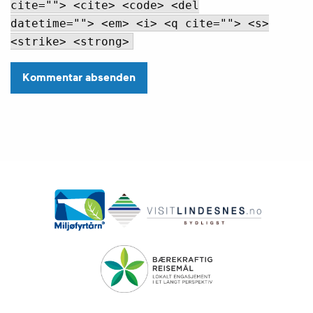
cite=""> <cite> <code> <del
datetime=""> <em> <i> <q cite=""> <s>
<strike> <strong>