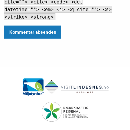
cite=""> <cite> <code> <del
datetime=""> <em> <i> <q cite=""> <s>
<strike> <strong>