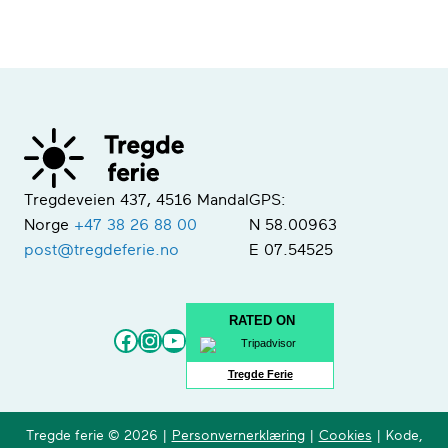
Tregdeveien 437, 4516 Mandal
GPS:
Norge
+47 38 26 88 00
N 58.00963
post@tregdeferie.no
E 07.54525
RATED ON
Facebook
Instagram
YouTube
Tregde Ferie
Tregde ferie © 2026 |
Personvernerklæring
|
Cookies
| Kode,