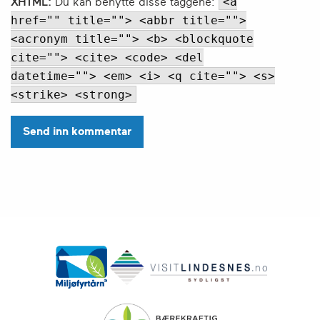
<a
XHTML:
Du kan benytte disse taggene:
href="" title=""> <abbr title="">
<acronym title=""> <b> <blockquote
cite=""> <cite> <code> <del
datetime=""> <em> <i> <q cite=""> <s>
<strike> <strong>