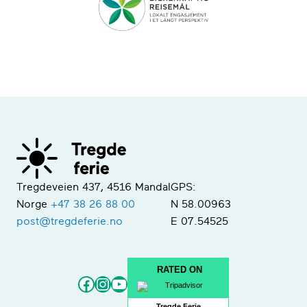
Tregdeveien 437, 4516 Mandal
GPS:
Norge
+47 38 26 88 00
N 58.00963
post@tregdeferie.no
E 07.54525
RATED ON
Facebook
Instagram
YouTube
Tregde Ferie