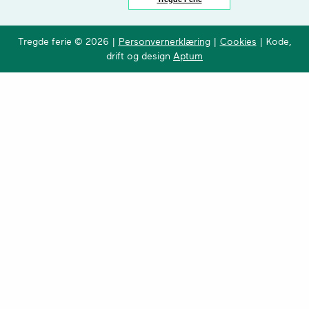
Tregde ferie © 2026 |
Personvernerklæring
|
Cookies
| Kode,
drift og design
Aptum