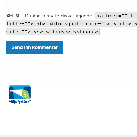
<a href="" ti
XHTML:
Du kan benytte disse taggene:
title=""> <b> <blockquote cite=""> <cite> 
cite=""> <s> <strike> <strong>