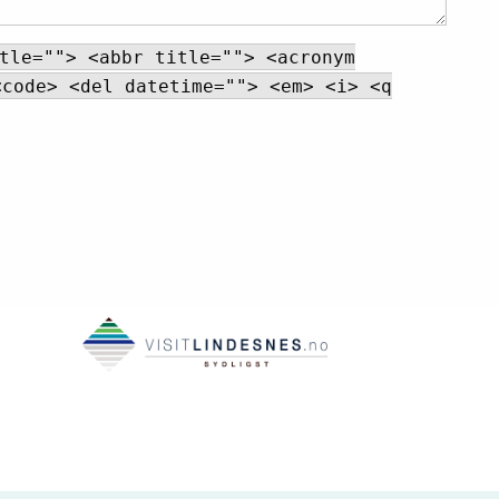
tle=""> <abbr title=""> <acronym
<code> <del datetime=""> <em> <i> <q