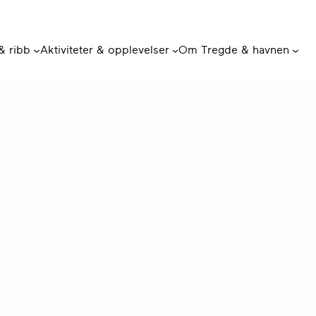
 & ribb
Aktiviteter & opplevelser
Om Tregde & havnen