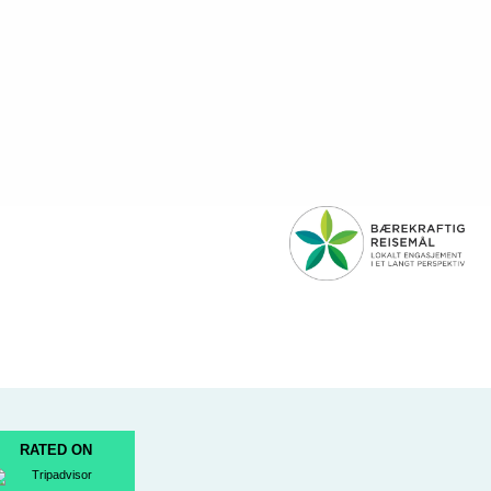
RATED ON
k
ram
Tube