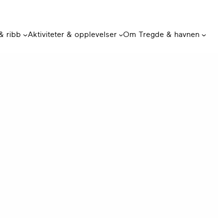
 & ribb
Aktiviteter & opplevelser
Om Tregde & havnen