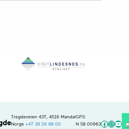
Tregdeveien 437, 4516 Mandal
GPS:
Faceboo
Instag
You
Norge
+47 38 26 88 00
N 58.00963