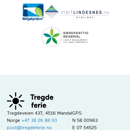
Tregdeveien 437, 4516 Mandal
GPS:
Norge
+47 38 26 88 00
N 58.00963
post@tregdeferie.no
E 07.54525