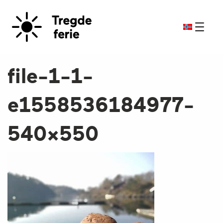
file-1-1-
e1558536184977-
540×550