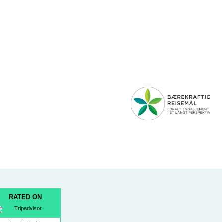
RATED ON
k
ram
Tube