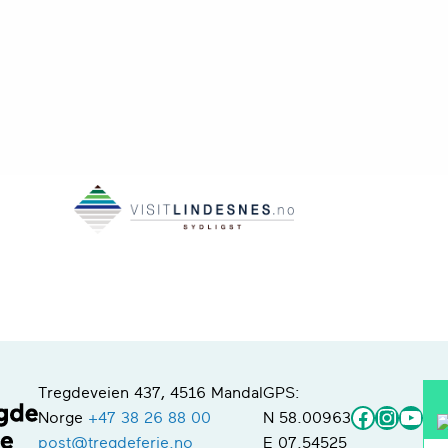
Tregdeveien 437, 4516 Mandal
GPS:
Faceboo
Instag
You
Norge
+47 38 26 88 00
N 58.00963
post@tregdeferie.no
E 07.54525