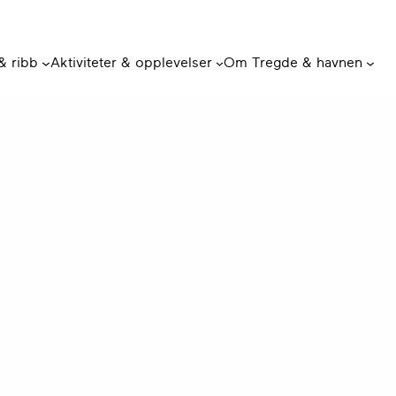
 & ribb
Aktiviteter & opplevelser
Om Tregde & havnen