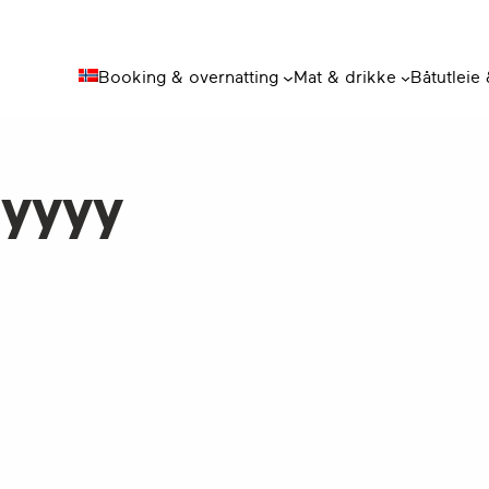
Booking & overnatting
Mat & drikke
Båtutleie
nyyyy