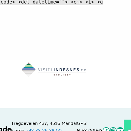
<code> <del datetime=""> <em> <i> <q
Tregdeveien 437, 4516 Mandal
GPS:
Faceboo
Instag
You
Norge
+47 38 26 88 00
N 58.00963