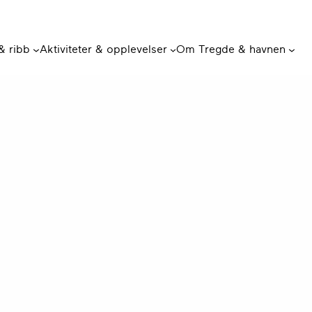
 & ribb
Aktiviteter & opplevelser
Om Tregde & havnen