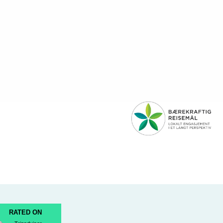
RATED ON
k
ram
Tube