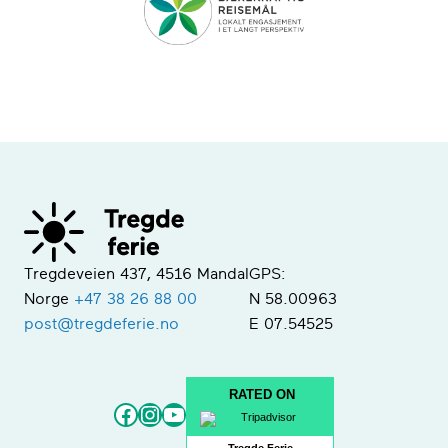
Tregdeveien 437, 4516 Mandal
GPS:
Norge
+47 38 26 88 00
N 58.00963
post@tregdeferie.no
E 07.54525
RATED ON
Facebook
Instagram
YouTube
Tregde Ferie