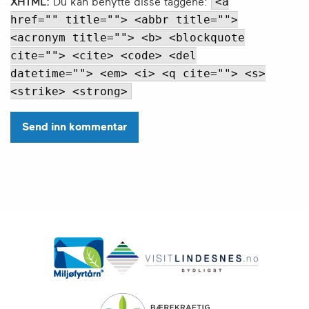
<a
XHTML:
Du kan benytte disse taggene:
href="" title=""> <abbr title="">
<acronym title=""> <b> <blockquote
cite=""> <cite> <code> <del
datetime=""> <em> <i> <q cite=""> <s>
<strike> <strong>