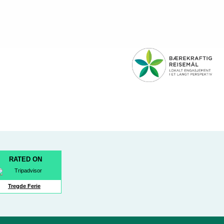
RATED ON
k
ram
Tube
Tregde Ferie