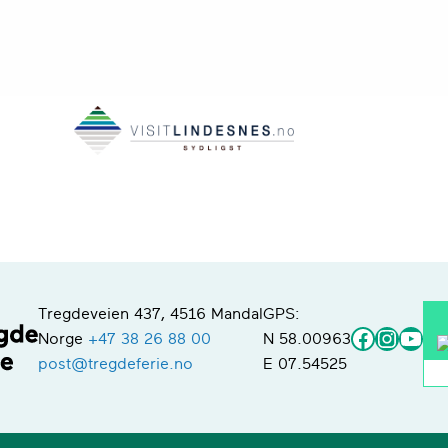
Tregdeveien 437, 4516 Mandal
GPS:
Faceboo
Instag
You
Norge
+47 38 26 88 00
N 58.00963
post@tregdeferie.no
E 07.54525