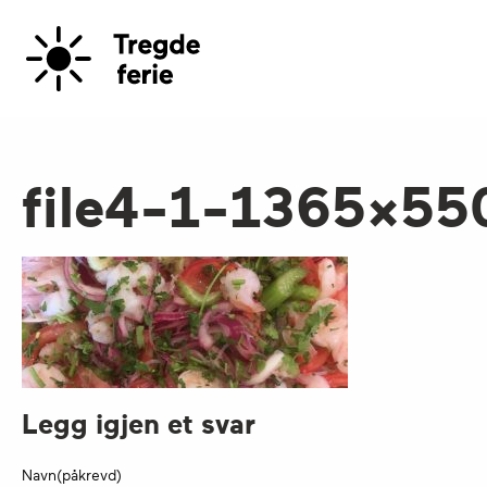
file4-1-1365×55
Legg igjen et svar
Navn(påkrevd)