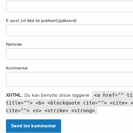
E-post (vil ikke bli publisert)(påkrevd)
Nettside
Kommentar
<a href="" ti
XHTML:
Du kan benytte disse taggene:
title=""> <b> <blockquote cite=""> <cite> 
cite=""> <s> <strike> <strong>