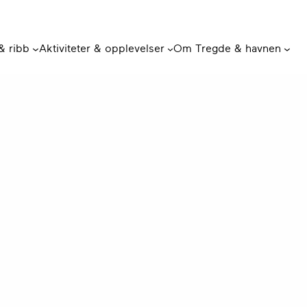
 & ribb
Aktiviteter & opplevelser
Om Tregde & havnen