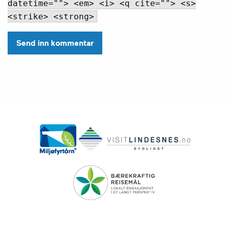
datetime=""> <em> <i> <q cite=""> <s>
<strike> <strong>