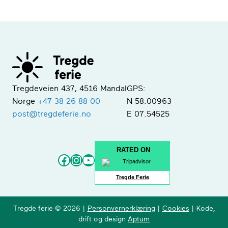
Tregdeveien 437, 4516 Mandal
GPS:
Norge
+47 38 26 88 00
N 58.00963
post@tregdeferie.no
E 07.54525
RATED ON
Facebook
Instagram
YouTube
Tregde Ferie
Tregde ferie © 2026 |
Personvernerklæring
|
Cookies
| Kode,
drift og design
Aptum