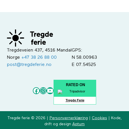
Tregdeveien 437, 4516 Mandal
GPS:
Norge
+47 38 26 88 00
N 58.00963
post@tregdeferie.no
E 07.54525
RATED ON
Facebook
Instagram
YouTube
Tregde Ferie
Tregde ferie © 2026 |
Personvernerklæring
|
Cookies
| Kode,
drift og design
Aptum