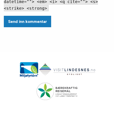
datetime=""> <em> <i> <q cite=""> <s>
<strike> <strong>