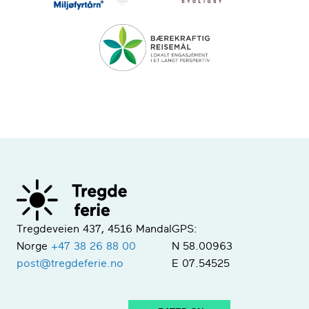
Tregdeveien 437, 4516 Mandal
GPS:
Norge
+47 38 26 88 00
N 58.00963
post@tregdeferie.no
E 07.54525