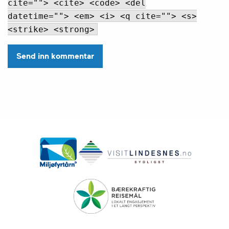
cite=""> <cite> <code> <del
datetime=""> <em> <i> <q cite=""> <s>
<strike> <strong>