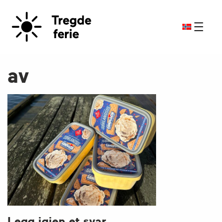
av
Legg igjen et svar