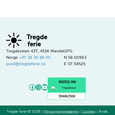
Tregdeveien 437, 4516 Mandal
GPS:
Norge
+47 38 26 88 00
N 58.00963
post@tregdeferie.no
E 07.54525
RATED ON
Facebook
Instagram
YouTube
Tregde Ferie
Tregde ferie © 2026 |
Personvernerklæring
|
Cookies
| Kode,