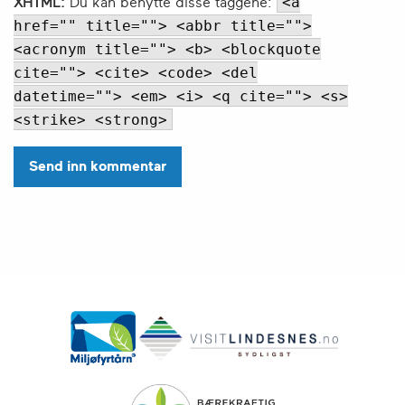
<a
XHTML:
Du kan benytte disse taggene:
href="" title=""> <abbr title="">
<acronym title=""> <b> <blockquote
cite=""> <cite> <code> <del
datetime=""> <em> <i> <q cite=""> <s>
<strike> <strong>