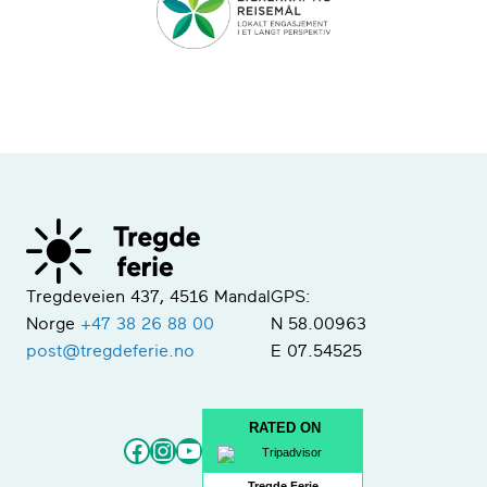
Tregdeveien 437, 4516 Mandal
GPS:
Norge
+47 38 26 88 00
N 58.00963
post@tregdeferie.no
E 07.54525
RATED ON
Facebook
Instagram
YouTube
Tregde Ferie