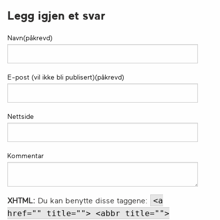
Legg igjen et svar
Navn(påkrevd)
E-post (vil ikke bli publisert)(påkrevd)
Nettside
Kommentar
<a
XHTML:
Du kan benytte disse taggene:
href="" title=""> <abbr title="">