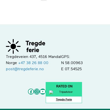
Tregdeveien 437, 4516 Mandal
GPS:
Norge
+47 38 26 88 00
N 58.00963
post@tregdeferie.no
E 07.54525
RATED ON
Facebook
Instagram
YouTube
Tregde Ferie