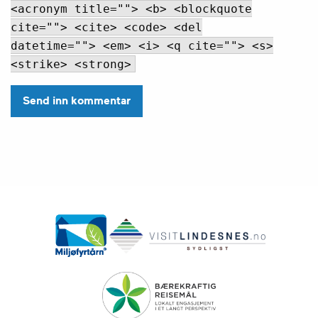
<acronym title=""> <b> <blockquote
cite=""> <cite> <code> <del
datetime=""> <em> <i> <q cite=""> <s>
<strike> <strong>