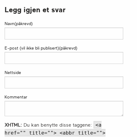
Legg igjen et svar
Navn(påkrevd)
E-post (vil ikke bli publisert)(påkrevd)
Nettside
Kommentar
<a
XHTML:
Du kan benytte disse taggene:
href="" title=""> <abbr title="">