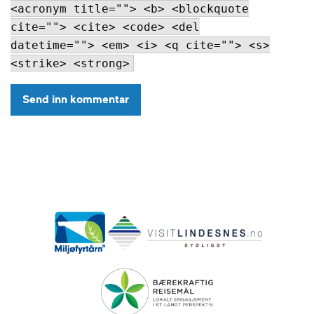
<acronym title=""> <b> <blockquote
cite=""> <cite> <code> <del
datetime=""> <em> <i> <q cite=""> <s>
<strike> <strong>