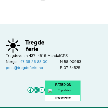
Tregdeveien 437, 4516 Mandal
GPS:
Norge
+47 38 26 88 00
N 58.00963
post@tregdeferie.no
E 07.54525
RATED ON
Facebook
Instagram
YouTube
Tregde Ferie